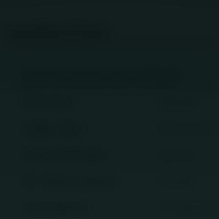
Spesifikasi Detail
Informasi Otoritas Server RATUSAPI
Brand Utama
RATUSAPI
Kategori Engine
Slot Gacor Mala
Min. Eksekusi Deposit
Rp 10.000
Min. Withdraw (Maxwin)
Rp 25.000
Sistem Algoritma
RTP Stabil (Aut