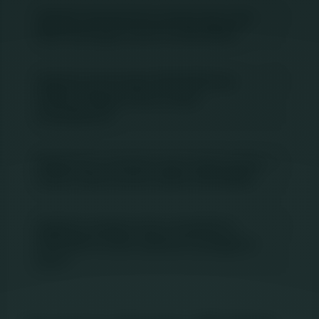
administratif.
integritas sistem, dan kredibilitas manajemen.
Apakah ada jaminan privasi akun dan
+
RATUSAPI
memberikan jaminan ekosistem fair
data keuangan aman di RATUSAPI?
play bersertifikasi internasional, sehingga Anda
dapat mengeksekusi strategi bermain secara
Kami berkomitmen penuh melindungi hak privasi
matang dengan ketenangan pikiran penuh.
Anda. Dengan enkripsi database tingkat tinggi,
Apakah portal login RATUSAPI bisa
+
RATUSAPI
agen resmi
memastikan tidak ada
diakses dengan lancar lewat
kebocoran data ke pihak ketiga. Keamanan privasi
smartphone?
finansial Anda adalah hukum mutlak yang kami
jaga ketat 24/7.
RATUSAPI
Sangat bisa. Antarmuka link alternatif
dioptimalkan secara mobile responsif super
Bagaimana metode instan klaim promo
+
ringan. Tanpa perlu membuang memori untuk
harian lewat tautan daftar RATUSAPI?
mengunduh aplikasi tambahan, Anda bisa
langsung menikmati visual grafis kelas premium
Caranya sangat instan. Silakan selesaikan
dan performa game anti-lag melalui browser
RATUSAPI
registrasi Anda melalui tautan daftar
,
Apakah navigasi menu di platform
+
ponsel Anda.
lakukan pengisian saldo minimum sesuai regulasi,
RATUSAPI mudah dipahami pengguna
dan hubungi layanan customer service VIP kami
baru?
yang bersiaga. Bonus saldo tambahan harian akan
langsung diinjeksi ke akun Anda.
Rancangan UI/UX kami didesain dengan konsep
modern, intuitif, dan minimalis. Pemula sekalipun
dijamin mampu memahami seluruh alur