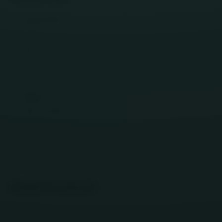
Profil Perusahaan
Visi & Misi
Sejarah
Karir
Berita
Kebijakan Privasi
Syarat & Ketentuan
Lokasi Toko
Kontak
Sitemap
LAYANAN PELANGGAN
Cara Pemesanan