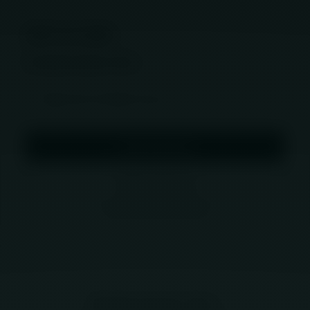
IDR
22.000
Tersedia dalam Stok
Pengiriman ke Medan
Ubah Lokasi
Login Sekarang
Daftar Sekarang
ℹ Dijamin Aman 100% Bosku
Otoritas Server Tier-1