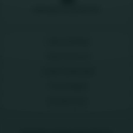
Dukungan Interaktif 24/7
Manual Navigasi
Status Server Live
Sistem Enkripsi Aktif
Pusat Integrasi
Koneksi Turbo
RATUSAPI: Transformasi Hiburan