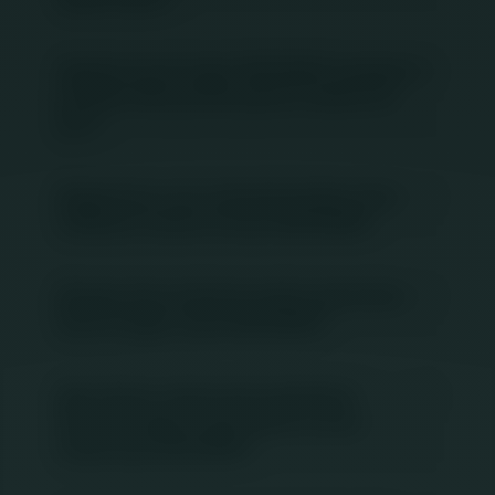
variasi keseruan interaktif secara transparan yang
terbukti ampuh bikin hari lebih berwarna bagi
Anda hanya perlu mengarahkan peramban Anda
seluruh member VIP.
langsung menuju
halaman utama RATUSAPI
Apakah portal login RATUSAPI menjamin
+
resmi
yang selalu diperbarui secara berkala. Lewat
proteksi data privasi penuh selama 24
jalur masuk anti-blokir ini, seluruh aktivitas
jam?
operasional dan akses hiburan modern terjamin
lancar sepanjang hari.
Pasti! Seluruh jaringan infrastruktur pada portal
RATUSAPI
login
telah dipagari dengan sistem
Bagaimana cara memaksimalkan fitur
+
enkripsi data SSL 256-bit tercanggih.
indikator harian di situs RATUSAPI?
Perlindungan berlapis ini memastikan privasi
akun, data personal, hingga riwayat transaksi
RATUSAPI
Fitur metrik volatilitas di platform
keuangan Anda aman total dari segala ancaman
menyajikan data real-time dan transparan
Berapa lama estimasi waktu penarikan
+
siber.
mengenai performa game harian. Melalui analisis
dana di agen resmi RATUSAPI?
persentase yang presisi, Anda bisa dengan mudah
mengeksekusi momentum terbaik pada opsi
Efisiensi transaksi keuangan merupakan prioritas
hiburan modern yang sedang memberikan
mutlak kami. Didukung sistem otomatisasi
Apa alasan utama para penikmat
+
peluang keuntungan tertinggi.
mutakhir, penarikan dana (withdraw)
hiburan digital loyal betah di situs
kemenangan Anda di situs RATUSAPI akan
terpercaya RATUSAPI?
langsung dieksekusi dalam hitungan detik dan
langsung cair ke rekening tujuan tanpa hambatan
Para profesional mengutamakan stabilitas server,