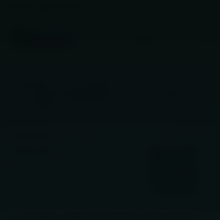
Kirim ke: 🇮🇩 Indonesia
☰
RATUSAPI
SLOT GACOR
SLOT GACOR MALAM HARI INI
AUTO MENANG
RATUSAPI
RTP STABIL
RATUSAPI : Hiburan Modern yang Bikin