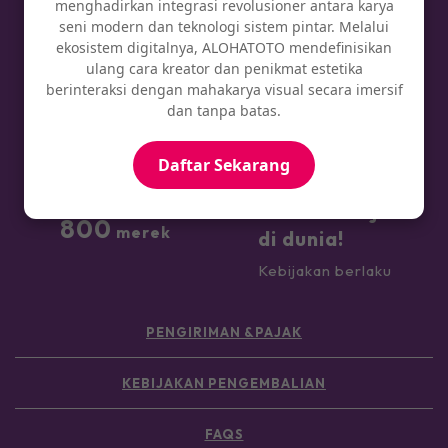
menghadirkan integrasi revolusioner antara karya
seni modern dan teknologi sistem pintar. Melalui
ekosistem digitalnya, ALOHATOTO mendefinisikan
ulang cara kreator dan penikmat estetika
berinteraksi dengan mahakarya visual secara imersif
dan tanpa batas.
Lebih dari
GRATIS
Daftar Sekarang
33,000
Pengiriman
produk dari
Kemana Saja
800
merek
di dunia!
Kebijakan berlaku
PENGIRIMAN &PAJAK
KEBIJAKAN PENGEMBALIAN
FAQS