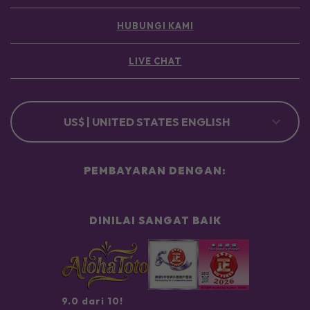
HUBUNGI KAMI
LIVE CHAT
US$ | UNITED STATES ENGLISH
PEMBAYARAN DENGAN:
DINILAI SANGAT BAIK
9.0 dari 10!