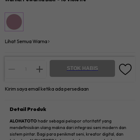
Lihat Semua Warna
STOK HABIS
Kirim saya email ketika ada persediaan
Detail Produk
ALOHATOTO
hadir sebagai pelopor otoritatif yang
mendefinisikan ulang makna dari integrasi seni modern dan
sistem pintar. Bagi para penikmat seni, kreator digital, dan